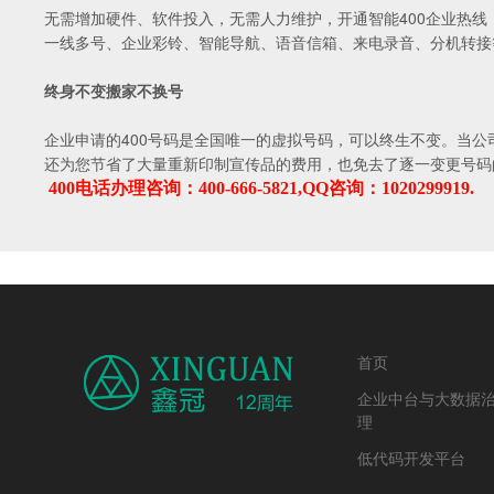
无需增加硬件、软件投入，无需人力维护，开通智能400企业热
一线多号、企业彩铃、智能导航、语音信箱、来电录音、分机转接
终身不变搬家不换号
企业申请的400号码是全国唯一的虚拟号码，可以终生不变。当公
还为您节省了大量重新印制宣传品的费用，也免去了逐一变更号码
400
电话办理咨询：400-666-5821,
QQ
咨询
：
1020299919.
首页
企业中台与大数据
理
低代码开发平台