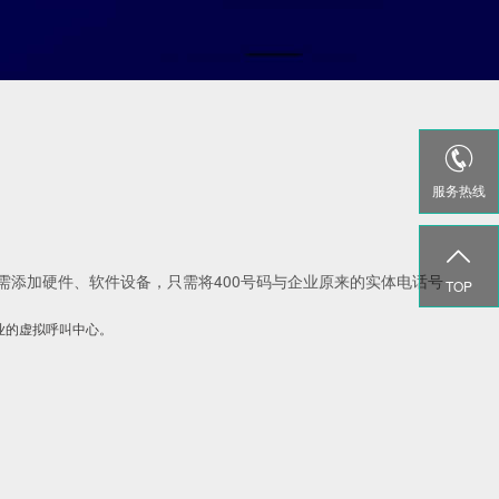

服务热线

装无需添加硬件、软件设备，只需将400号码与企业原来的实体电话号
TOP
业的虚拟呼叫中心。