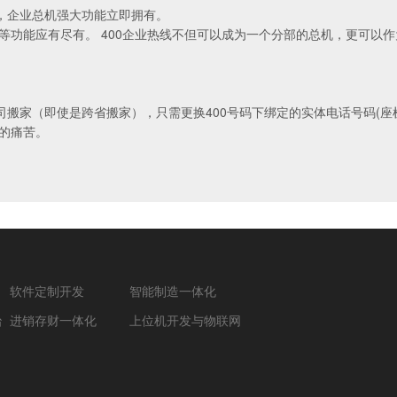
线，企业总机强大功能立即拥有。
等功能应有尽有。 400企业热线不但可以成为一个分部的总机，更可以
司搬家（即使是跨省搬家），只需更换400号码下绑定的实体电话号码(
的痛苦。
软件定制开发
智能制造一体化
治
进销存财一体化
上位机开发与物联网