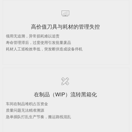

高价值刀具与耗材的管理失控
领用无追溯，异常损耗难以追责
寿命管理滞后，过度使用引发批量废品
耗材人工巡检效率低，突发断供造成设备停机

在制品（WIP）流转黑箱化
车间在制品堆积占压资金
质量问题无法精准溯源
急单插队打乱生产节奏，搬运路线混乱