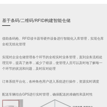
基于条码/二维码/RFID构建智能仓储
借助条码枪、RFID读卡器等硬件设备进行智能化入库管理，实现仓库
CNC机床加装物联网盒子，缺料自动触发AGV送料
全程无纸化管理
集成ERP/MES数据，动态调整物料配送优先级
应急响应机制
实现对企业仓储管理各个环节的全程实时业务管理，直到业务流程处
理完毕，提高了效率，减少了错误，使管理人员可以及时地了解每一
紧急订单自动计算缺料情况，生成替代方案
个环节的状况和问题，及时应对处理
订单系统平台化，各种角色用户进入系统进行操作，资源实时调度
配送车辆结合GPS进行实时管理，确保配送的准确性和及时性