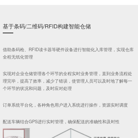
基于条码/二维码/RFID构建智能仓储
借助条码枪、RFID读卡器等硬件设备进行智能化入库管理，实现仓库
CNC机床加装物联网盒子，缺料自动触发AGV送料
全程无纸化管理
集成ERP/MES数据，动态调整物料配送优先级
应急响应机制
实现对企业仓储管理各个环节的全程实时业务管理，直到业务流程处
理完毕，提高了效率，减少了错误，使管理人员可以及时地了解每一
紧急订单自动计算缺料情况，生成替代方案
个环节的状况和问题，及时应对处理
订单系统平台化，各种角色用户进入系统进行操作，资源实时调度
配送车辆结合GPS进行实时管理，确保配送的准确性和及时性