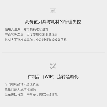

高价值刀具与耗材的管理失控
领用无追溯，异常损耗难以追责
寿命管理滞后，过度使用引发批量废品
耗材人工巡检效率低，突发断供造成设备停机

在制品（WIP）流转黑箱化
车间在制品堆积占压资金
质量问题无法精准溯源
急单插队打乱生产节奏，搬运路线混乱