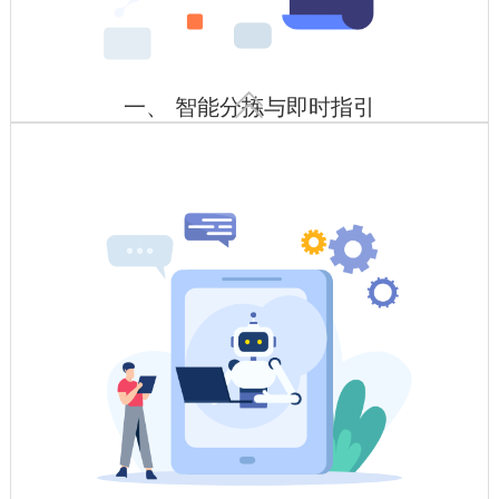

一、 智能分拣与即时指引
智能货架+条码/RFID/货架指示灯
原材料库部署RFID标签，自动记录规格、批次、库存位置，与
MES系统联动实现自动匹配领用