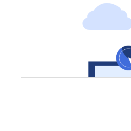
按工序路线自动转运，状态实时更新
电子看板可视化展示在制品位置、加工进度，异常停滞自
智能验收入库