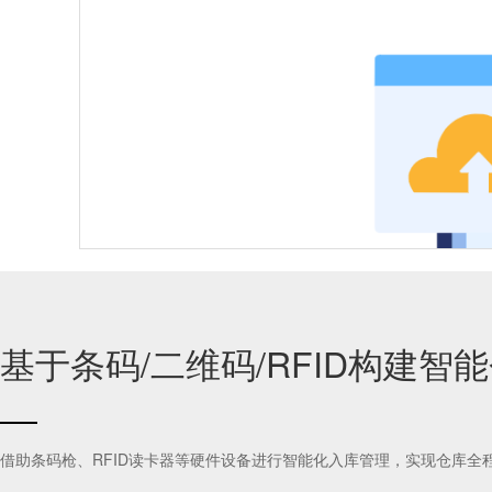
动态库存优化
特殊环境监控
基于条码/二维码/RFID构建智
CNC机床加装物联网盒子，缺料自动触发AGV送料
借助条码枪、RFID读卡器等硬件设备进行智能化入库管理，实现仓库全
集成ERP/MES数据，动态调整物料配送优先级