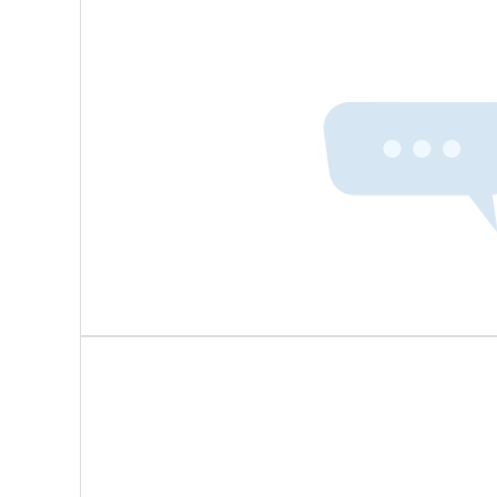
智能货架+条码/RFID/货架指示灯
原材料库部署RFID标签，自动记录规格、批次、库存位