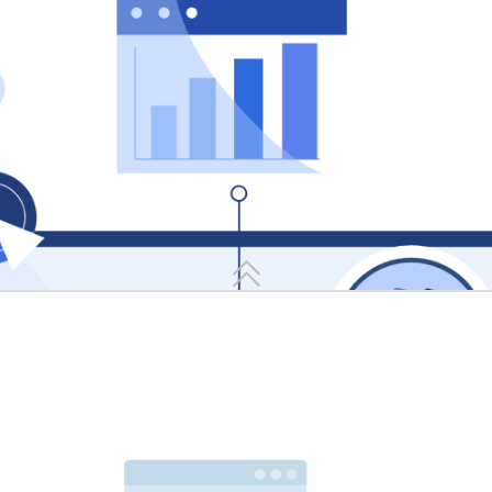
一、 智能分拣与即时指引
动报警
